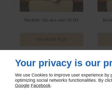
Raclette Ails des ours SLHS
Racl
EN SAVOIR PLUS
Your privacy is our pr
We use Cookies to improve user experience by pe
optimizing social networks functionalities. By cl
Google
Facebook
.
Raclette truffe LC mercier
Rac