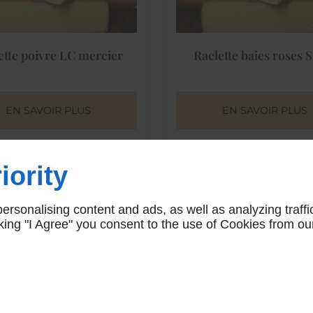
ette poivre LC mercier
Raclette baies roses
EN SAVOIR PLUS
EN SAVOIR PLUS
iority
rsonalising content and ads, as well as analyzing traffi
icking "I Agree" you consent to the use of Cookies from ou
lette Ails des ours LC
Raclette forestière LC 