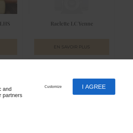
 SLHS
Raclette LC Yenne
EN SAVOIR PLUS
FROMAGES LAIT DE VACHE
I AGREE
Customize
c and
r partners
mercier
Raclette fenugrec LC mercier