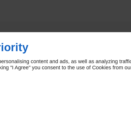
Vous aimerez aussi
iority
rsonalising content and ads, as well as analyzing traffi
icking "I Agree" you consent to the use of Cookies from ou