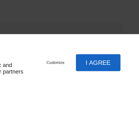
I AGREE
Customize
c and
r partners