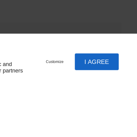
I AGREE
Customize
c and
r partners