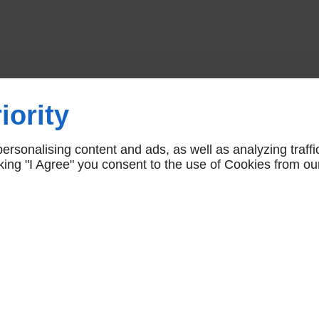
Vous aimerez aussi
iority
rsonalising content and ads, as well as analyzing traffi
icking "I Agree" you consent to the use of Cookies from ou