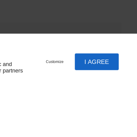
I AGREE
Customize
c and
r partners