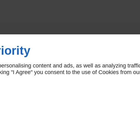
Vous aimerez aussi
iority
rsonalising content and ads, as well as analyzing traffi
icking "I Agree" you consent to the use of Cookies from ou