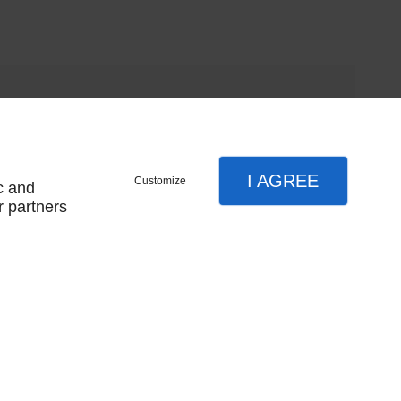
I AGREE
Customize
c and
r partners