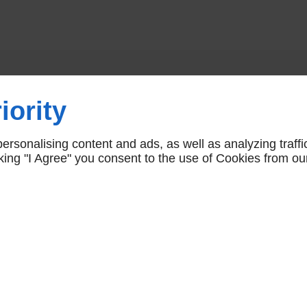
Vous aimerez aussi
iority
rsonalising content and ads, as well as analyzing traffi
icking "I Agree" you consent to the use of Cookies from ou