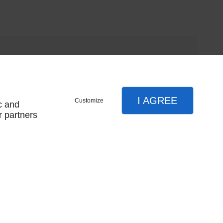
I AGREE
Customize
c and
r partners