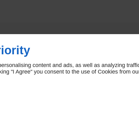
Vous aimerez aussi
iority
rsonalising content and ads, as well as analyzing traffi
icking "I Agree" you consent to the use of Cookies from ou