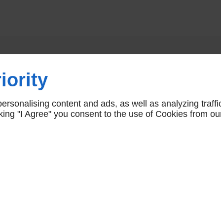
Vous aimerez aussi
iority
rsonalising content and ads, as well as analyzing traffi
icking "I Agree" you consent to the use of Cookies from ou