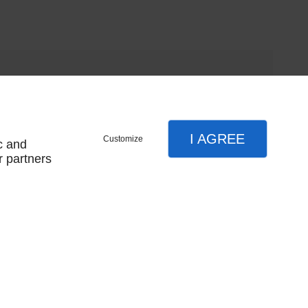
I AGREE
Customize
c and
r partners