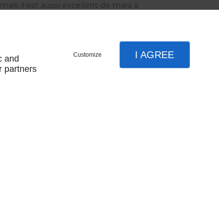
mais il est aussi excellent de mars à
I AGREE
Customize
c and
r partners