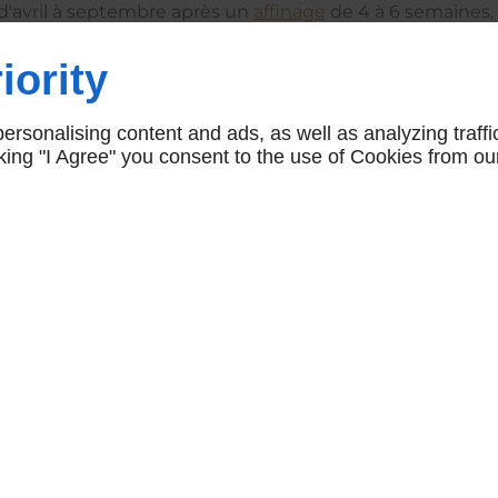
d'avril à septembre après un
affinage
de 4 à 6 semaines, 
le
saint-marcellin
.
iority
rsonalising content and ads, as well as analyzing traffi
icking "I Agree" you consent to the use of Cookies from ou
Vous aimerez aussi